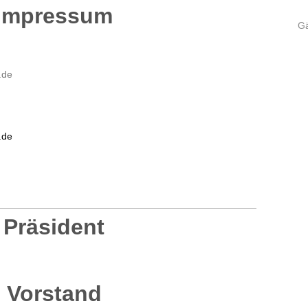
Impressum
G
.de
.de
Präsident
Vorstand