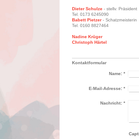
Dieter Schulze
- stellv. Präsident
Tel. 0173 6245090
Babett Pietzer
- Schatzmeisteri
Tel. 0160 8827464
Nadine Krüger
Christoph Härtel
Kontaktformular
Name:
*
E-Mail-Adresse:
*
Nachricht:
*